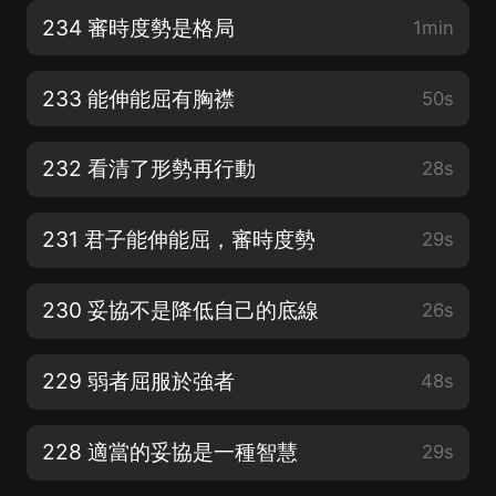
234 審時度勢是格局
1min
233 能伸能屈有胸襟
50s
232 看清了形勢再行動
28s
231 君子能伸能屈，審時度勢
29s
230 妥協不是降低自己的底線
26s
229 弱者屈服於強者
48s
228 適當的妥協是一種智慧
29s