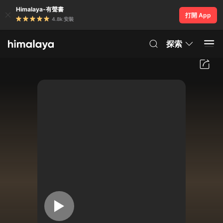
Himalaya-有聲書
打開 App
4.8k 安裝
探索