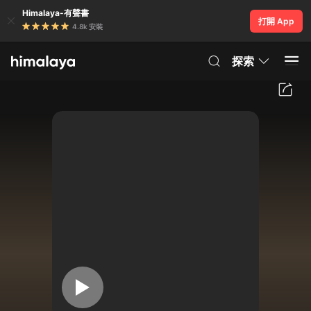
Himalaya-有聲書
打開 App
4.8k 安裝
探索