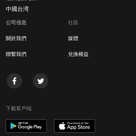
中國台湾
公司信息
社區
關於我們
媒體
聯繫我們
兌換權益
下載客戶端