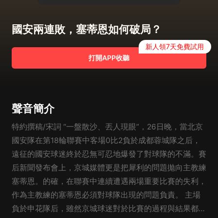
國安兩連敗，塞蒂恩如何破局？
新人領7天免費試用
打開APP收聽
聲音簡介
特約撰稿/宋詞 “一盤散沙、丟人現眼”，26日晚，當北京
國安隊在第18輪聯賽中客場0比2負於成都蓉城隊之后，
遠征的國安球迷終於忍無可忍地爆發了對球隊的不滿。賽
后新聞發布會上，京城媒體更是把犀利的問題拋向主教練
塞蒂恩。的確，在聯賽中連續遭遇兩場重要比賽的失利，
作為主教練的塞蒂恩必須對球隊出現的問題負責。 主場
負於申花隊后，雖然京城球迷對於比賽的過程與結果都非