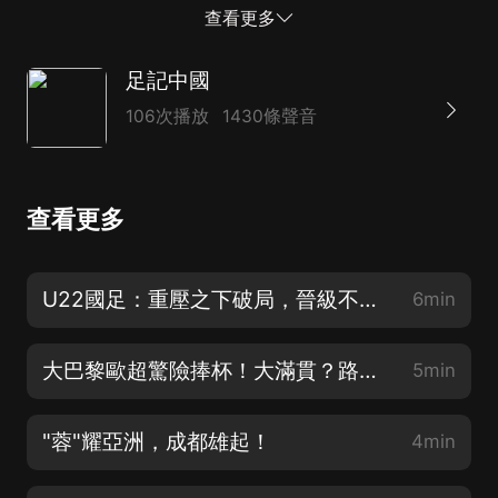
常失望，但是在賽后還是一如既往對球隊進行了鼓勵，面
查看更多
對前來謝場的球員們，依舊用呐喊聲為球隊加油打氣、送
上支持。之所以這樣做，就是希望球隊能夠振作起來，不
足記中國
能...
106次播放
1430條聲音
查看更多
U22國足：重壓之下破局，晉級不是終點
6min
大巴黎歐超驚險捧杯！大滿貫？路還長！
5min
"蓉"耀亞洲，成都雄起！
4min