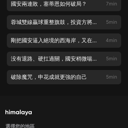
國安兩連敗，塞蒂恩如何破局？
7min
蓉城雙線贏球重整旗鼓，投資方將與徐正源深入溝通
5min
剛把國安逼入絕境的西海岸，又在海港身上搶到了第二分
4min
没有退路、硬扛過關，國安稍微喘上一口氣
5min
破除魔咒，申花成就更強的自己
5min
選擇您的地區