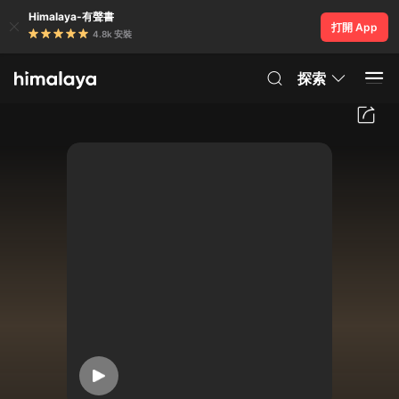
Himalaya-有聲書
打開 App
4.8k 安裝
探索