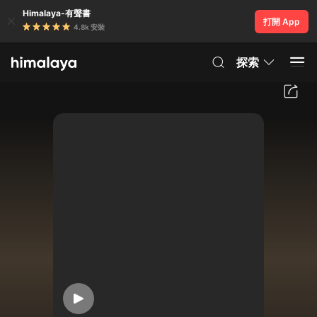
Himalaya-有聲書
打開 App
4.8k 安裝
探索