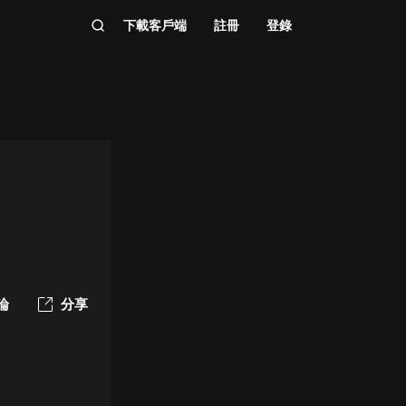
下載客戶端
註冊
登錄
論
分享