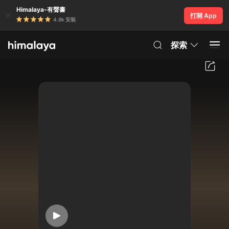
Himalaya-有聲書
打開 App
4.8k 安裝
探索