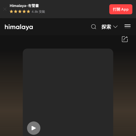
Himalaya-有聲書
打開 App
4.8k 安裝
探索