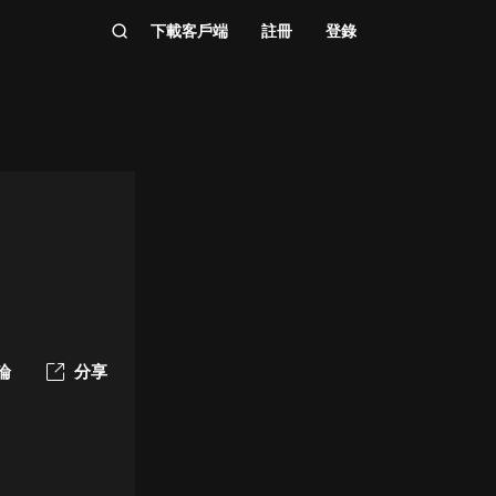
下載客戶端
註冊
登錄
論
分享