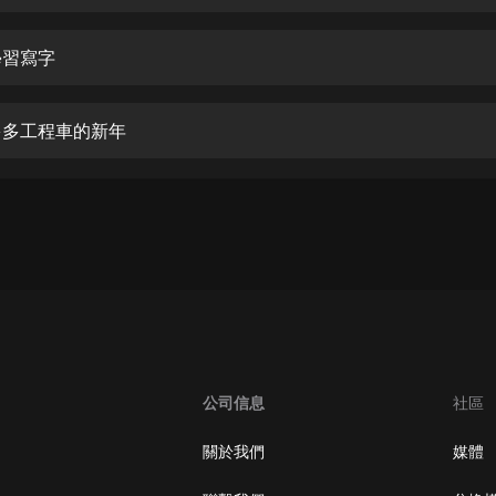
生命科學篇1-2·猴子警長科學探案記|
寶寶巴士科普
寶寶巴士
學習寫字
【新民間劇場】我的老千江湖｜ 有聲
的紫襟｜ 魔幻千手
 多多工程車的新年
有聲的紫襟
《夜色鋼琴曲》
夜色鋼琴曲趙海洋
太荒吞天訣丨熱血玄幻丨紫襟領銜有
聲劇
有聲的紫襟
嫡女貴嫁 | 一刀蘇蘇團隊制作 | 古言
宮鬥重生爽文 多人有聲劇
公司信息
社區
一刀蘇蘇
中國大案紀實 | 每日一驚案！真實案
關於我們
媒體
件恐怖刑偵尚文
大舌頭尚文