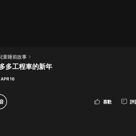
最佳女婿｜都市異能多人有聲劇｜一
種侃侃｜有聲小說
一種侃侃
米小圈上學記:一二三年級 | 暢銷出版
 兒童睡前故事
物
 多多工程車的新年
米小圈
 APR 16
破壞者聯盟篇1-4季·猴子警長科學探
案記|寶寶巴士
寶寶巴士
音
喜歡
評
大奉打更人丨頭陀淵領銜多人有聲
劇|暢聽全集|王鶴棣、田曦薇主演影
視劇原著|賣報小郎君
頭陀淵講故事
總有這樣的歌只想一個人聽