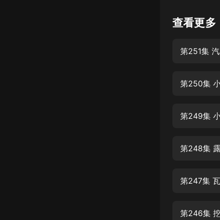
懸疑
查看更多
科幻
第251集
好書精講
外語
第250集 
耽美
認知思維
第249集
人文
音樂
第248集 
粵語
第247集 
頭條
娛樂
第246集