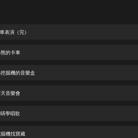
灰姑娘音樂
郭德綱於謙相聲全集
德雲社郭德綱相聲VIP
 汽車表演（完）
安全警長啦咘啦哆·假期篇|新篇章加
更|寶寶巴士故事
小熊的卡車
寶寶巴士
凡人修仙傳|楊洋主演影視原著|薑廣
濤配音多播版本
 小挖掘機的音樂盒
光合積木
露天音樂會
摸金天師【第一季】（紫襟演播）
有聲的紫襟
瓦哢學唱歌
無敵六皇子|爆笑穿越|無敵流皇子|安
燃領銜有聲小說
安燃
 挖掘機找寶藏