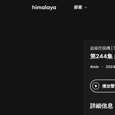
探索
全部
小說
個人成長
超級挖掘機 |
相聲評書
第244集
兒童
4min
2024
歷史
情感治愈
播放聲
健康養生
商業財經
詳細信息
廣播劇