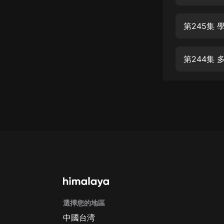
經典名著
人物傳記
第245集 
電影
生活
第244集
英語
日語
課程
少兒教育
二次元
教育培訓
IT科技
選擇您的地區
汽車
中國台湾