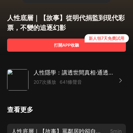
人性底層｜【故事】從明代捐監到現代彩
票，不變的追逐幻影
新人領7天免費試用
打開APP收聽
人性隱學：講透世間真相·通透人生｜天涯大智慧
207次播放
641條聲音
查看更多
人性底層｜【故事】罵鄰居吵卻自放戲聲，北平張太太的雙標日常
5min