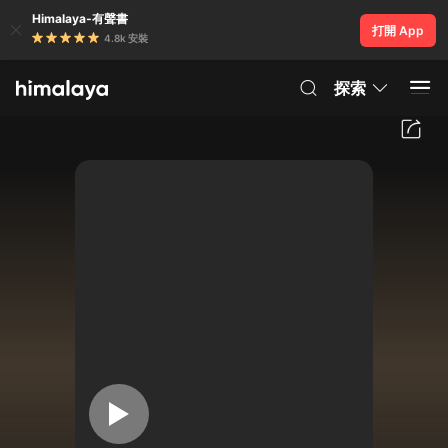
Himalaya-有聲書
打開 App
4.8k 安裝
探索