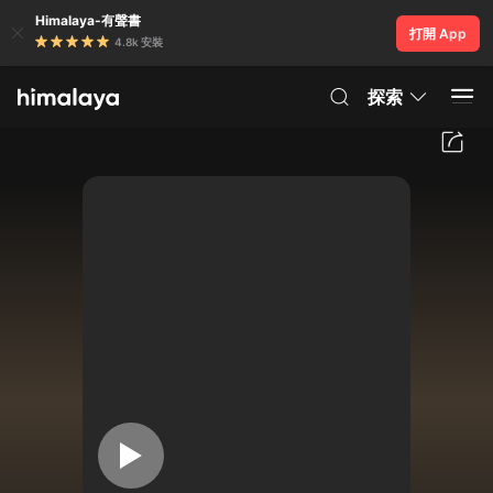
Himalaya-有聲書
打開 App
4.8k 安裝
探索