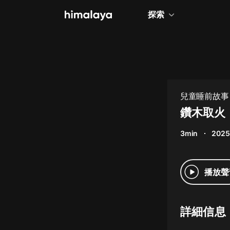
探索
全部
小說
個人成長
兒童睡前故事
相聲評書
鑽木取火
兒童
3min
2025
歷史
情感治愈
播放聲
健康養生
商業財經
詳細信息
廣播劇