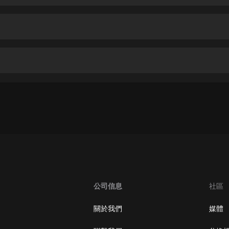
生命科學篇1-2·猴子警長科學探案記|
寶寶巴士科普
寶寶巴士
【新民間劇場】我的老千江湖｜ 有聲
的紫襟｜ 魔幻千手
有聲的紫襟
《夜色鋼琴曲》
夜色鋼琴曲趙海洋
太荒吞天訣丨熱血玄幻丨紫襟領銜有
聲劇
有聲的紫襟
嫡女貴嫁 | 一刀蘇蘇團隊制作 | 古言
宮鬥重生爽文 多人有聲劇
公司信息
社區
一刀蘇蘇
中國大案紀實 | 每日一驚案！真實案
關於我們
媒體
件恐怖刑偵尚文
大舌頭尚文