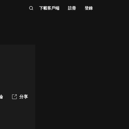
下載客戶端
註冊
登錄
論
分享