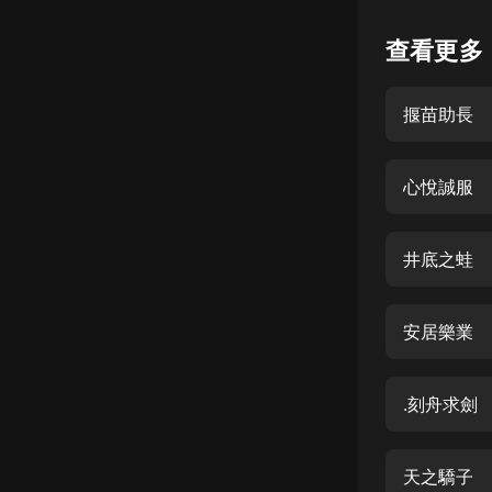
懸疑
查看更多
科幻
揠苗助長
好書精講
外語
心悅誠服
耽美
認知思維
井底之蛙
人文
音樂
安居樂業
粵語
.刻舟求劍
頭條
娛樂
天之驕子