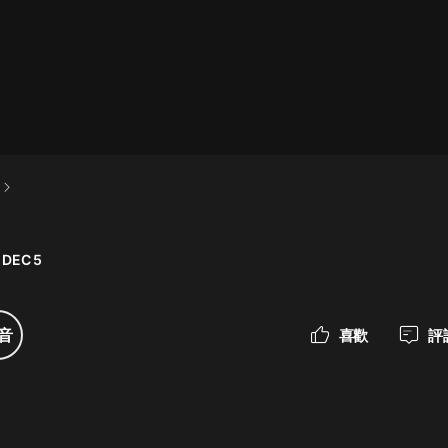
最佳女婿｜都市異能多人有聲劇｜一
種侃侃｜有聲小說
一種侃侃
米小圈上學記:一二三年級 | 暢銷出版
物
米小圈
 DEC 5
破壞者聯盟篇1-4季·猴子警長科學探
案記|寶寶巴士
寶寶巴士
音
喜歡
評
大奉打更人丨頭陀淵領銜多人有聲
劇|暢聽全集|王鶴棣、田曦薇主演影
視劇原著|賣報小郎君
頭陀淵講故事
總有這樣的歌只想一個人聽