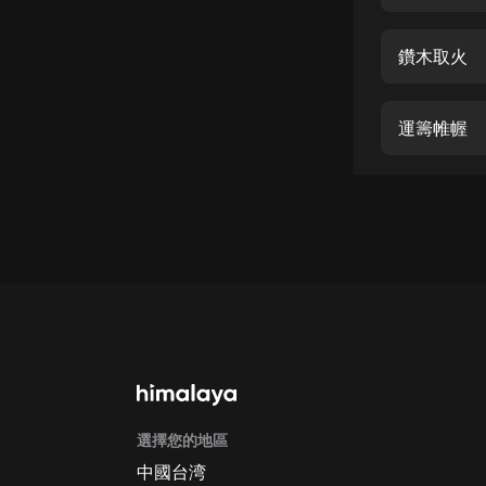
經典名著
人物傳記
鑽木取火
電影
生活
運籌帷幄
英語
日語
課程
少兒教育
二次元
教育培訓
IT科技
選擇您的地區
汽車
中國台湾