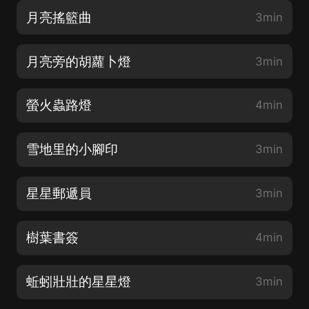
月亮搖籃曲
3min
月亮旁的胡蘿卜燈
3min
螢火蟲路燈
4min
雪地里的小腳印
3min
星星郵遞員
3min
樹葉書簽
4min
蚯蚓壯壯的星星燈
3min