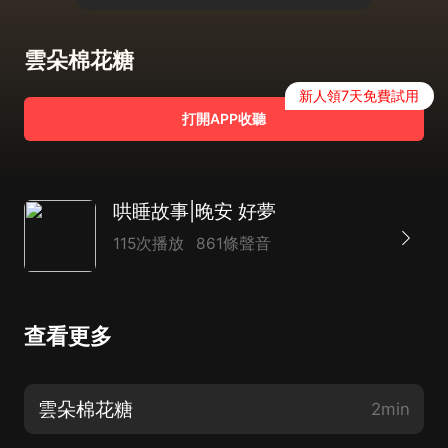
雲朵棉花糖
新人領7天免費試用
打開APP收聽
哄睡故事|晚安 好夢
115次播放
861條聲音
查看更多
雲朵棉花糖
2min