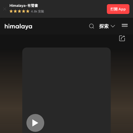
Himalaya-有聲書
打開 App
4.8k 安裝
探索