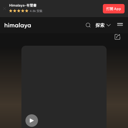
Himalaya-有聲書
打開 App
4.8k 安裝
探索