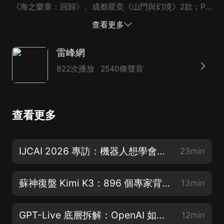
《海之樂章：回歸》、成都星奕《山門與幻境》2款；PC
手機“雙跨”產品4款，包括網易雷火《極限戰場》、完美
查看更多
世界《迷失》、深圳涼屋《魂墜深境》、騰訊《命運扳
機》 大廠和上市公司方面，騰訊代理的《流放之路：降
雷峰網
臨》獲批，目...
822次播放
2540條聲音
查看更多
IJCAI 2026 專訪：機器人想學會人類動作，還差一座橋 | GAIR Paper 118
23min
蘇神復盤 Kimi K3：896 個專家背后，藏著哪些關鍵技術取舍？
13min
GPT-Live 底層拆解：OpenAI 如何讓 95% 的音頻幀不再延遲
12min