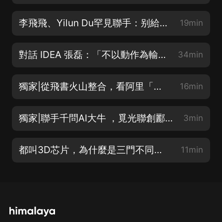
李飛飛、Yilun Du罕見聯手：别給機器人建大腦了，直接偷視頻模型的｜GAIR Paper 115
19min
對話 IDEA 張磊：「不以動作為輸入條件，就不叫世界模型」
34min
獨家|從飛書火山整合，看阿里「雲釘一體」踩過的坑
16min
獨家|聯手千問AI大牛 ，覓光聯創酈軻殺入女性AI健康硬件江湖
3min
都叫3D芯片，為什麼是三門不同的生意？
11min