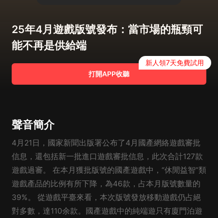
25年4月遊戲版號發布：當市場的瓶頸可
能不再是供給端
新人領7天免費試用
打開APP收聽
聲音簡介
4月21日，國家新聞出版署公布了4月國產網絡遊戲審批
信息，還包括新一批進口遊戲審批信息，此次合計127款
遊戲過審。 在本月獲批版號的國產遊戲中，“休閒益智”類
遊戲產品的比例有所下降，為46款，占本月版號數量的
39%。 從遊戲平臺來看，本次版號發放移動遊戲仍占絕
對多數，達110余款。國產遊戲中的純端遊只有廈門泊遊