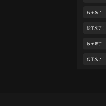
經典名著
人物傳記
段子來了丨
電影
生活
段子來了丨
英語
段子來了丨
日語
課程
段子來了丨
少兒教育
二次元
教育培訓
IT科技
汽車