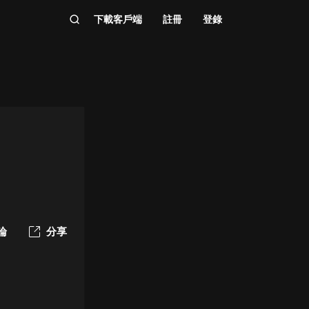
下載客戶端
註冊
登錄
論
分享