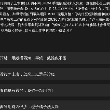
灰姑娘音樂
突然想明白了上學和打工的不同 04:04 手機依賴與未來焦慮：誰在擔心自己的前
秘：用美味佳肴堵住愛人的心！ 11:23 工作不開心？吃美食、借主食，
心酸與困苦，辭職背后的鬥爭與選擇 19:00 職場真相：你為什麼感到焦慮和無力？
郭德綱於謙相聲全集
嗎？探索工作的意義與AI的影響 26:36 AI時代的就業危機：普通人崗位
德雲社郭德綱相聲VIP
 AI帶來的機遇：從大學畢業到財富自由的奇幻之旅 34:10 科技進步與社會
:00 摸魚技巧揭秘：如何在工作中偷懶而不被發現？
安全警長啦咘啦哆·假期篇|新篇章加
更|寶寶巴士故事
寶寶巴士
凡人修仙傳|楊洋主演影視原著|薑廣
濤配音多播版本
頭發一甩縱橫四海，墨鏡一戴誰也不愛
光合積木
没錢才上班，怎麼上班還是没錢
摸金天師【第一季】（紫襟演播）
有聲的紫襟
看你挺有錢的，我們一起用啊！
無敵六皇子|爆笑穿越|無敵流皇子|安
燃領銜有聲小說
安燃
書到用時方恨少，橙子橘子洗大澡