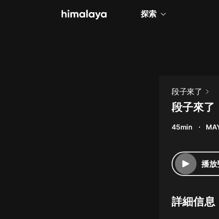
探索
全部
小說
個人成長
段子來了
相聲評書
段子來了
兒童
45min
MAY
歷史
情感治愈
播放
健康養生
商業財經
詳細信息
廣播劇