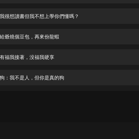
生命科學篇1-2·猴子警長科學探案記|
寶寶巴士科普
寶寶巴士
我很想讀書但我不想上學你們懂嗎？
【新民間劇場】我的老千江湖｜ 有聲
的紫襟｜ 魔幻千手
給爺燒個豆包，再來份龍蝦
有聲的紫襟
《夜色鋼琴曲》
有福我接著，没福我硬享
夜色鋼琴曲趙海洋
太荒吞天訣丨熱血玄幻丨紫襟領銜有
狗：我不是人，但你是真的狗
聲劇
有聲的紫襟
嫡女貴嫁 | 一刀蘇蘇團隊制作 | 古言
宮鬥重生爽文 多人有聲劇
一刀蘇蘇
中國大案紀實 | 每日一驚案！真實案
件恐怖刑偵尚文
大舌頭尚文