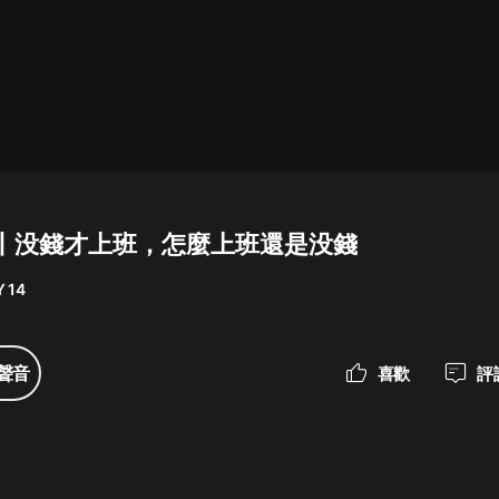
最佳女婿｜都市異能多人有聲劇｜一
種侃侃｜有聲小說
一種侃侃
米小圈上學記:一二三年級 | 暢銷出版
物
丨没錢才上班，怎麼上班還是没錢
米小圈
 14
破壞者聯盟篇1-4季·猴子警長科學探
案記|寶寶巴士
寶寶巴士
聲音
喜歡
評
大奉打更人丨頭陀淵領銜多人有聲
劇|暢聽全集|王鶴棣、田曦薇主演影
視劇原著|賣報小郎君
頭陀淵講故事
總有這樣的歌只想一個人聽