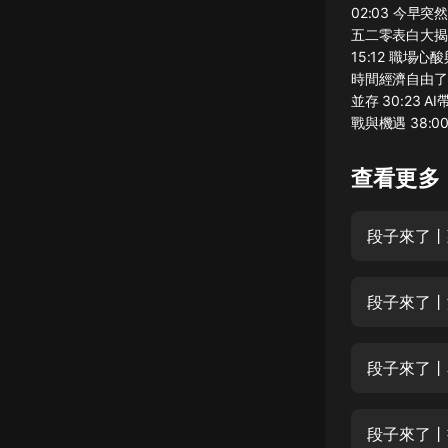
02:03 今早
懸疑
五二零表白大揭
15:12 職場
科幻
時間經濟自由了
並存 30:23
好書精講
戰與機遇 38
外語
查看更多
耽美
認知思維
段子來了丨
人文
音樂
段子來了丨
粵語
段子來了丨
頭條
娛樂
段子來了丨