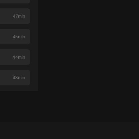
47min
45min
44min
48min