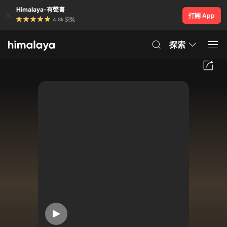
Himalaya-有聲書
打開 App
4.8k 安裝
探索