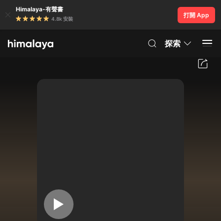
Himalaya-有聲書
打開 App
4.8k 安裝
探索