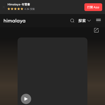
Himalaya-有聲書
打開 App
4.8k 安裝
探索