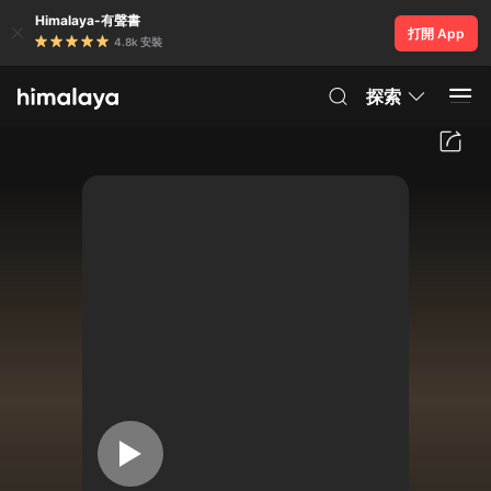
Himalaya-有聲書
打開 App
4.8k 安裝
探索