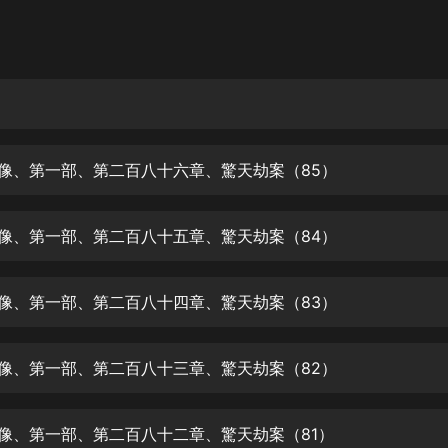
灰姑娘音樂
郭德綱於謙相聲全集
德雲社郭德綱相聲VIP
安全警長啦咘啦哆·假期篇|新篇章加
更|寶寶巴士故事
畫像、第一部、第二百八十六章、驚天劫案（85）
寶寶巴士
凡人修仙傳|楊洋主演影視原著|薑廣
濤配音多播版本
畫像、第一部、第二百八十五章、驚天劫案（84）
光合積木
畫像、第一部、第二百八十四章、驚天劫案（83）
摸金天師【第一季】（紫襟演播）
有聲的紫襟
畫像、第一部、第二百八十三章、驚天劫案（82）
無敵六皇子|爆笑穿越|無敵流皇子|安
燃領銜有聲小說
安燃
畫像、第一部、第二百八十二章、驚天劫案（81）