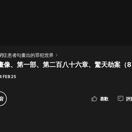
最佳女婿｜都市異能多人有聲劇｜一
種侃侃｜有聲小說
一種侃侃
米小圈上學記:一二三年級 | 暢銷出版
 自閉症患者勾畫出的罪犯世界
物
戾畫像、第一部、第二百八十六章、驚天劫案（8
米小圈
4 FEB 25
破壞者聯盟篇1-4季·猴子警長科學探
案記|寶寶巴士
寶寶巴士
音
喜歡
評
大奉打更人丨頭陀淵領銜多人有聲
劇|暢聽全集|王鶴棣、田曦薇主演影
視劇原著|賣報小郎君
頭陀淵講故事
總有這樣的歌只想一個人聽