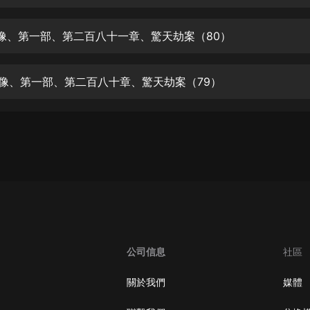
生命科學篇1-2·猴子警長科學探案記|
寶寶巴士科普
寶寶巴士
畫像、第一部、第二百八十一章、驚天劫案（80）
【新民間劇場】我的老千江湖｜ 有聲
的紫襟｜ 魔幻千手
畫像、第一部、第二百八十章、驚天劫案（79）
有聲的紫襟
《夜色鋼琴曲》
夜色鋼琴曲趙海洋
太荒吞天訣丨熱血玄幻丨紫襟領銜有
聲劇
有聲的紫襟
嫡女貴嫁 | 一刀蘇蘇團隊制作 | 古言
宮鬥重生爽文 多人有聲劇
公司信息
社區
一刀蘇蘇
中國大案紀實 | 每日一驚案！真實案
關於我們
媒體
件恐怖刑偵尚文
大舌頭尚文