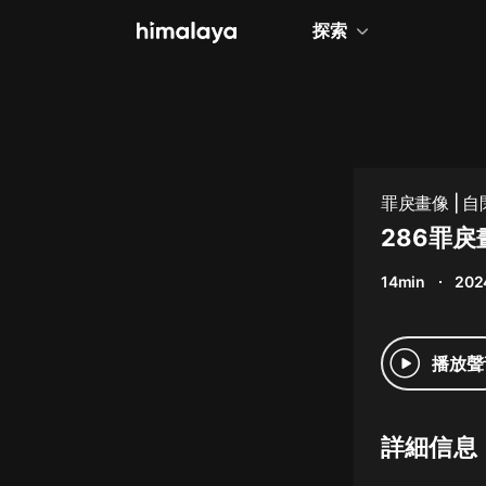
探索
全部
小說
個人成長
罪戾畫像 |
相聲評書
286罪
兒童
14min
202
歷史
情感治愈
播放聲
健康養生
商業財經
詳細信息
廣播劇