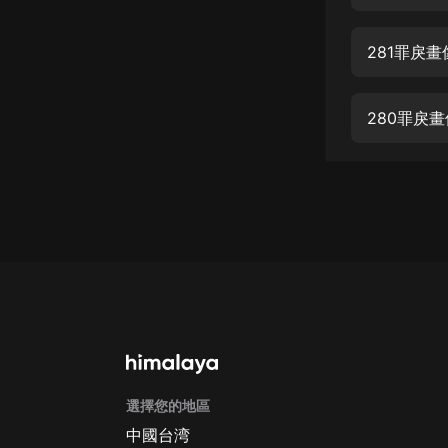
經典名著
人物傳記
281罪戾
電影
生活
280罪戾
英語
日語
課程
少兒教育
二次元
教育培訓
IT科技
選擇您的地區
汽車
中國台湾