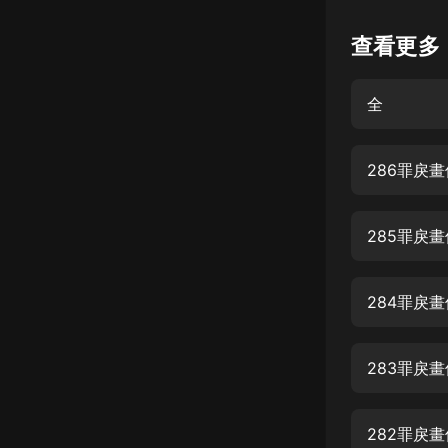
懸疑
查看更多
科幻
全
好書精講
外語
286罪戾
耽美
認知思維
285罪戾
人文
音樂
284罪戾
粵語
283罪戾
頭條
娛樂
282罪戾