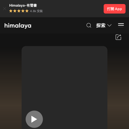
Himalaya-有聲書
打開 App
4.8k 安裝
探索