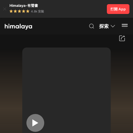
Himalaya-有聲書
打開 App
4.8k 安裝
探索