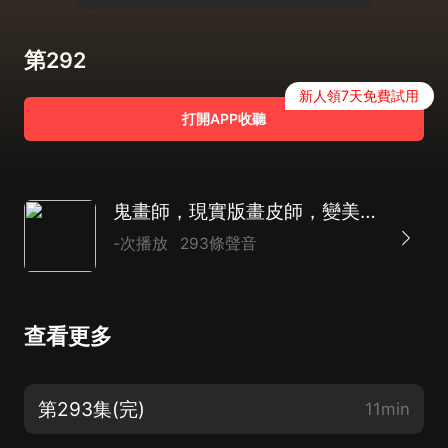
第292
新人領7天免費試用
打開APP收聽
鬼畫師，現實版畫皮師，變美捷徑
-次播放
293條聲音
查看更多
第293集(完)
11min