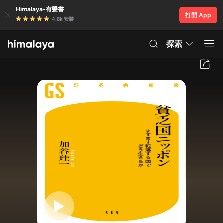
Himalaya-有聲書
打開 App
4.8k 安裝
探索