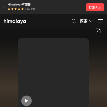
Himalaya-有聲書
打開 App
4.8k 安裝
探索