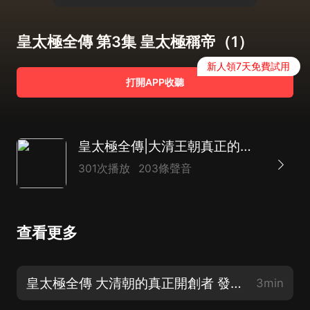
皇太極全傳 第3集 皇太極稱帝（1）
新人領7天免費試用
打開APP收聽
皇太極全傳|大清王朝真正的開創者|清朝歷史|順治 孝莊 多爾袞|高飛播講
301次播放
203條聲音
查看更多
皇太極全傳 大清朝的真正開創者 發刊詞 承上啟下，繼往開來
3min