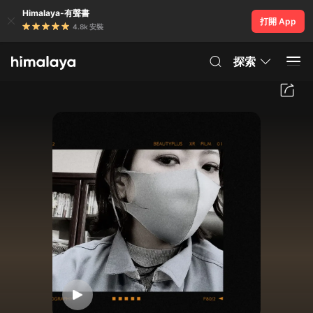
Himalaya-有聲書
打開 App
4.8k 安裝
探索