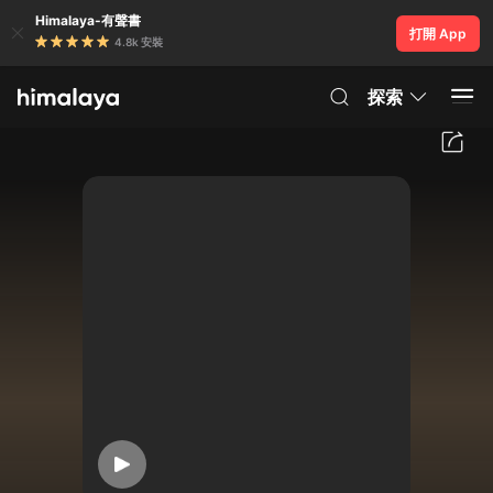
Himalaya-有聲書
打開 App
4.8k 安裝
探索