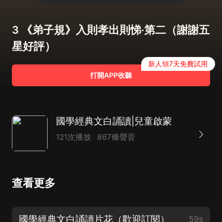
3 《弟子規》入則孝出則悌·第二（謝謝五
星好評）
新人領7天免費試用
打開APP收聽
國學經典文白誦讀|兒童啟蒙
121次播放
867條聲音
查看更多
國學經典文白誦讀片花（歡迎訂閱）
59s