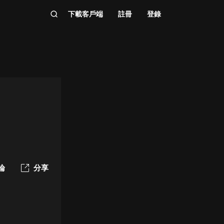
下載客戶端
註冊
登錄
論
分享