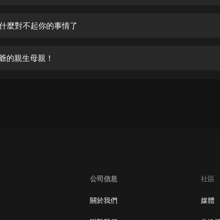
生命科學篇1-2·猴子警長科學探案記|
寶寶巴士科普
寶寶巴士
做什麼對不起你的事情了
【新民間劇場】我的老千江湖｜ 有聲
的紫襟｜ 魔幻千手
少爺的親生母親！
有聲的紫襟
《夜色鋼琴曲》
夜色鋼琴曲趙海洋
太荒吞天訣丨熱血玄幻丨紫襟領銜有
聲劇
有聲的紫襟
嫡女貴嫁 | 一刀蘇蘇團隊制作 | 古言
宮鬥重生爽文 多人有聲劇
公司信息
社區
一刀蘇蘇
中國大案紀實 | 每日一驚案！真實案
關於我們
媒體
件恐怖刑偵尚文
大舌頭尚文