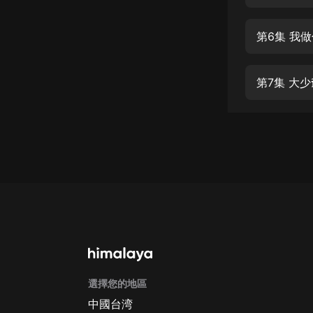
經典名著
人物傳記
第6集 我
電影
生活
第7集 大
英語
日語
課程
少兒教育
二次元
教育培訓
IT科技
選擇您的地區
汽車
中國台湾