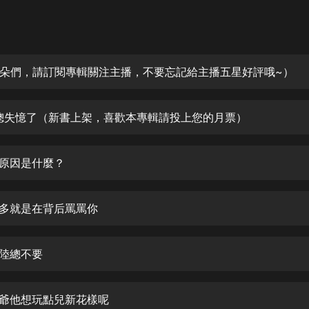
灰姑娘音樂
郭德綱於謙相聲全集
德雲社郭德綱相聲VIP
朵們，請訂閱專輯關注主播，不要忘記給主播五星好評哦~）
安全警長啦咘啦哆·假期篇|新篇章加
更|寶寶巴士故事
總失憶了（新書上架，喜歡本專輯請投上您的月票）
寶寶巴士
凡人修仙傳|楊洋主演影視原著|薑廣
濤配音多播版本
婚原因是什麼？
光合積木
頂多就是在背后罵罵你
摸金天師【第一季】（紫襟演播）
有聲的紫襟
著陸總不要
無敵六皇子|爆笑穿越|無敵流皇子|安
燃領銜有聲小說
安燃
少爺他想玩點兒新花樣呢