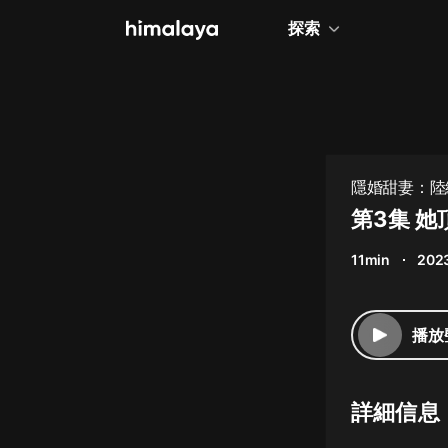
探索
全部
小說
個人成長
隱婚甜妻：陸總
相聲評書
第3集 
兒童
11min
202
歷史
情感治愈
播放
健康養生
商業財經
詳細信息
廣播劇