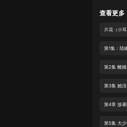
懸疑
查看更多
科幻
片花（小耳
好書精講
外語
第1集：陸
耽美
認知思維
第2集 離
人文
音樂
第3集 她
粵語
第4章 放
頭條
娛樂
第5集 大