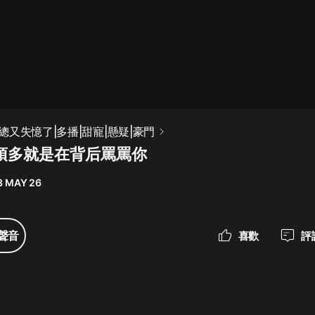
最佳女婿｜都市異能多人有聲劇｜一
種侃侃｜有聲小說
一種侃侃
米小圈上學記:一二三年級 | 暢銷出版
又失憶了|多播|甜寵|懸疑|豪門
物
她頂多就是在背后罵罵你
米小圈
3 MAY 26
破壞者聯盟篇1-4季·猴子警長科學探
案記|寶寶巴士
寶寶巴士
聲音
喜歡
評
大奉打更人丨頭陀淵領銜多人有聲
劇|暢聽全集|王鶴棣、田曦薇主演影
視劇原著|賣報小郎君
頭陀淵講故事
總有這樣的歌只想一個人聽