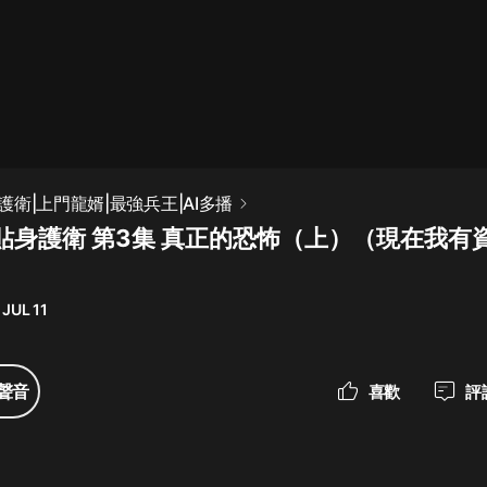
最佳女婿｜都市異能多人有聲劇｜一
種侃侃｜有聲小說
一種侃侃
米小圈上學記:一二三年級 | 暢銷出版
衛|上門龍婿|最強兵王|AI多播
物
貼身護衛 第3集 真正的恐怖（上）（現在我有
米小圈
破壞者聯盟篇1-4季·猴子警長科學探
案記|寶寶巴士
 JUL 11
寶寶巴士
大奉打更人丨頭陀淵領銜多人有聲
聲音
喜歡
評
劇|暢聽全集|王鶴棣、田曦薇主演影
視劇原著|賣報小郎君
頭陀淵講故事
總有這樣的歌只想一個人聽