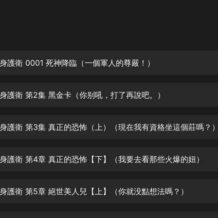
灰姑娘音樂
郭德綱於謙相聲全集
德雲社郭德綱相聲VIP
身護衛 0001 死神降臨（一個軍人的尊嚴！）
安全警長啦咘啦哆·假期篇|新篇章加
更|寶寶巴士故事
寶寶巴士
身護衛 第2集 黑金卡（你别吼，打了再說吧。）
凡人修仙傳|楊洋主演影視原著|薑廣
濤配音多播版本
光合積木
身護衛 第3集 真正的恐怖（上）（現在我有資格坐這個莊嗎？
摸金天師【第一季】（紫襟演播）
有聲的紫襟
身護衛 第4章 真正的恐怖【下】（我要去看那些火爆的妞）
無敵六皇子|爆笑穿越|無敵流皇子|安
身護衛 第5章 絕世美人兒【上】（你就没點想法嗎？）
燃領銜有聲小說
安燃