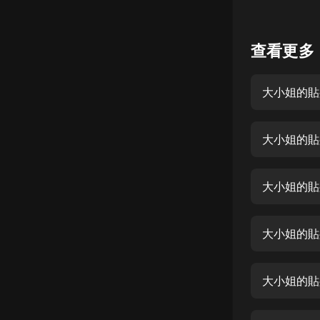
懸疑
查看更多
科幻
好書精講
大小姐的貼
外語
耽美
大小姐的貼
認知思維
人文
大小姐的貼
音樂
大小姐的貼
粵語
頭條
大小姐的貼
娛樂