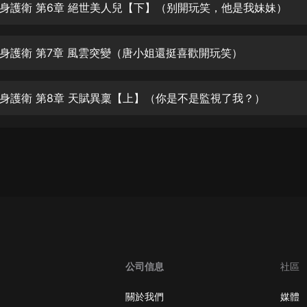
生命科學篇1-2·猴子警長科學探案記|
身護衛 第6章 絕世美人兒【下】（别開玩笑，他是我妹妹）
寶寶巴士科普
寶寶巴士
身護衛 第7章 風雲突變（唐小姐還挺喜歡開玩笑）
【新民間劇場】我的老千江湖｜ 有聲
的紫襟｜ 魔幻千手
有聲的紫襟
身護衛 第8章 天賦異稟【上】（你是不是監視了我？）
《夜色鋼琴曲》
夜色鋼琴曲趙海洋
太荒吞天訣丨熱血玄幻丨紫襟領銜有
聲劇
有聲的紫襟
嫡女貴嫁 | 一刀蘇蘇團隊制作 | 古言
宮鬥重生爽文 多人有聲劇
一刀蘇蘇
公司信息
社區
中國大案紀實 | 每日一驚案！真實案
件恐怖刑偵尚文
關於我們
媒體
大舌頭尚文