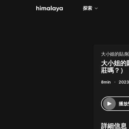
探索
全部
小說
個人成長
大小姐的貼身護
相聲評書
大小姐的
莊嗎？）
兒童
8min
2023
歷史
情感治愈
播放
健康養生
商業財經
詳細信息
廣播劇