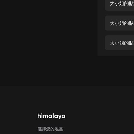
經典名著
大小姐的貼
人物傳記
大小姐的貼
電影
生活
大小姐的貼
英語
日語
課程
少兒教育
二次元
教育培訓
IT科技
汽車
選擇您的地區