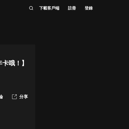
下載客戶端
註冊
登錄
年卡哦！】
論
分享