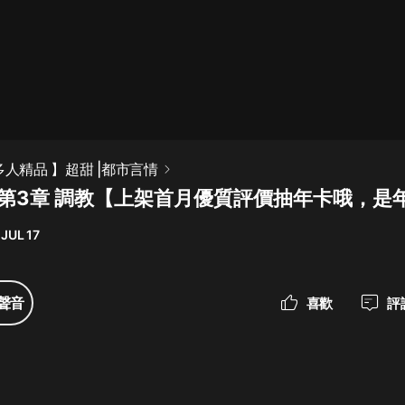
最佳女婿｜都市異能多人有聲劇｜一
種侃侃｜有聲小說
一種侃侃
米小圈上學記:一二三年級 | 暢銷出版
多人精品 】超甜 |都市言情
物
 第3章 調教【上架首月優質評價抽年卡哦，是
米小圈
JUL 17
破壞者聯盟篇1-4季·猴子警長科學探
案記|寶寶巴士
寶寶巴士
聲音
喜歡
評
大奉打更人丨頭陀淵領銜多人有聲
劇|暢聽全集|王鶴棣、田曦薇主演影
視劇原著|賣報小郎君
頭陀淵講故事
總有這樣的歌只想一個人聽