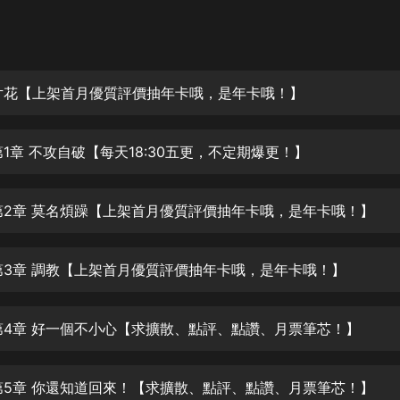
灰姑娘音樂
郭德綱於謙相聲全集
德雲社郭德綱相聲VIP
片花【上架首月優質評價抽年卡哦，是年卡哦！】
安全警長啦咘啦哆·假期篇|新篇章加
更|寶寶巴士故事
第1章 不攻自破【每天18:30五更，不定期爆更！】
寶寶巴士
凡人修仙傳|楊洋主演影視原著|薑廣
濤配音多播版本
第2章 莫名煩躁【上架首月優質評價抽年卡哦，是年卡哦！】
光合積木
第3章 調教【上架首月優質評價抽年卡哦，是年卡哦！】
摸金天師【第一季】（紫襟演播）
有聲的紫襟
第4章 好一個不小心【求擴散、點評、點讚、月票筆芯！】
無敵六皇子|爆笑穿越|無敵流皇子|安
燃領銜有聲小說
安燃
第5章 你還知道回來！【求擴散、點評、點讚、月票筆芯！】