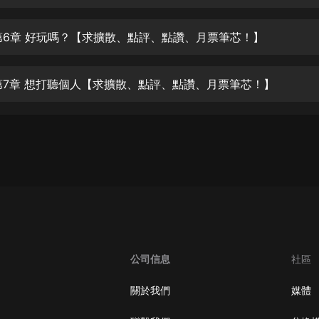
生命科學篇1-2·猴子警長科學探案記|
寶寶巴士科普
寶寶巴士
第6章 好玩嗎？【求擴散、點評、點讚、月票筆芯！】
【新民間劇場】我的老千江湖｜ 有聲
的紫襟｜ 魔幻千手
第7章 想打聽個人【求擴散、點評、點讚、月票筆芯！】
有聲的紫襟
《夜色鋼琴曲》
夜色鋼琴曲趙海洋
太荒吞天訣丨熱血玄幻丨紫襟領銜有
聲劇
有聲的紫襟
嫡女貴嫁 | 一刀蘇蘇團隊制作 | 古言
宮鬥重生爽文 多人有聲劇
公司信息
社區
一刀蘇蘇
中國大案紀實 | 每日一驚案！真實案
關於我們
媒體
件恐怖刑偵尚文
大舌頭尚文