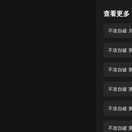
懸疑
查看更多
科幻
不攻自破 
好書精講
外語
不攻自破 
耽美
認知思維
不攻自破 
人文
音樂
不攻自破 
粵語
不攻自破 
頭條
娛樂
不攻自破 