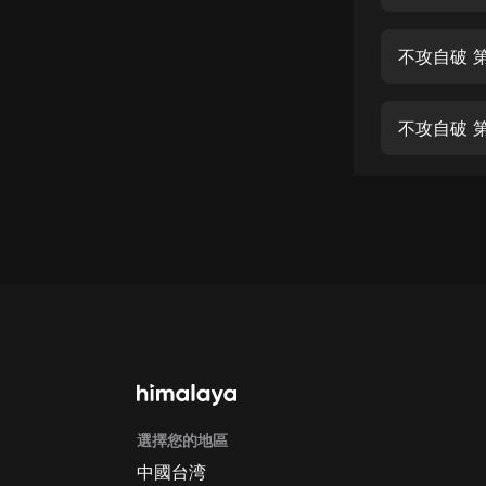
經典名著
人物傳記
不攻自破 
電影
生活
不攻自破 
英語
日語
課程
少兒教育
二次元
教育培訓
IT科技
選擇您的地區
汽車
中國台湾