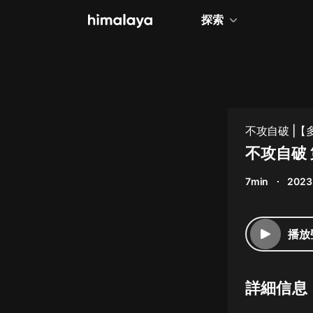
探索
全部
小說
個人成長
不攻自破 |【
相聲評書
不攻自破
兒童
7min
2023 
歷史
情感治愈
播放
健康養生
商業財經
詳細信息
廣播劇