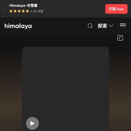
Himalaya-有聲書
打開 App
4.8k 安裝
探索