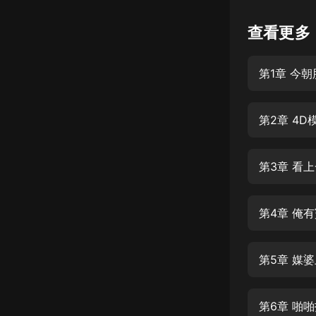
懸疑
查看更多
科幻
第1章 今
好書精講
外語
第2章 4
耽美
認知思維
第3章 看
人文
音樂
第4章 俺
粵語
第5章 媒
頭條
娛樂
第6章 啪