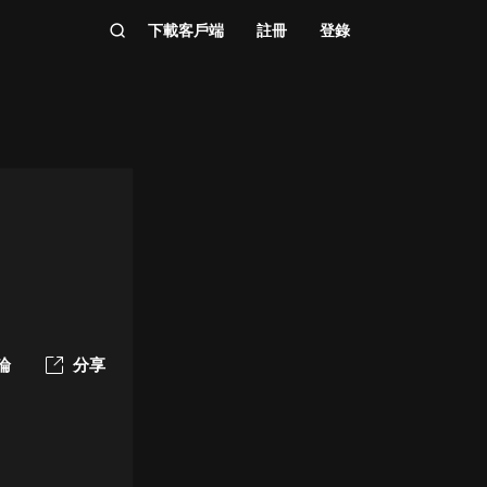
下載客戶端
註冊
登錄
論
分享