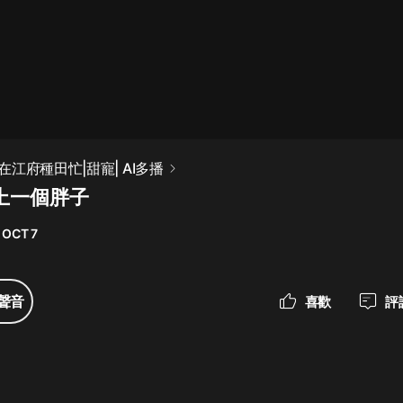
最佳女婿｜都市異能多人有聲劇｜一
種侃侃｜有聲小說
一種侃侃
米小圈上學記:一二三年級 | 暢銷出版
江府種田忙|甜寵| AI多播
物
看上一個胖子
米小圈
 OCT 7
破壞者聯盟篇1-4季·猴子警長科學探
案記|寶寶巴士
寶寶巴士
聲音
喜歡
評
大奉打更人丨頭陀淵領銜多人有聲
劇|暢聽全集|王鶴棣、田曦薇主演影
視劇原著|賣報小郎君
頭陀淵講故事
總有這樣的歌只想一個人聽