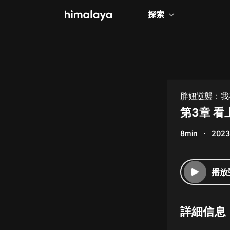
探索
全部
小說
個人成長
胖妞逆襲：我在
相聲評書
第3章 
兒童
8min
2023
歷史
情感治愈
播放
健康養生
商業財經
詳細信息
廣播劇