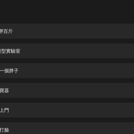
灰姑娘音樂
郭德綱於謙相聲全集
德雲社郭德綱相聲VIP
朝胖百斤
安全警長啦咘啦哆·假期篇|新篇章加
更|寶寶巴士故事
D模型實驗室
寶寶巴士
凡人修仙傳|楊洋主演影視原著|薑廣
濤配音多播版本
上一個胖子
光合積木
有寶器
摸金天師【第一季】（紫襟演播）
有聲的紫襟
婆上門
無敵六皇子|爆笑穿越|無敵流皇子|安
燃領銜有聲小說
安燃
啪打臉