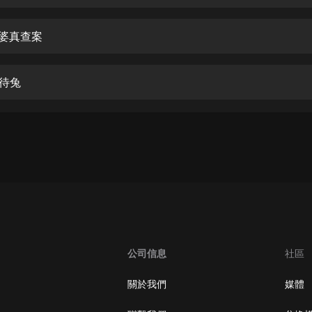
生命科學篇1-2·猴子警長科學探案記|
寶寶巴士科普
寶寶巴士
媒婆真查案
【新民間劇場】我的老千江湖｜ 有聲
的紫襟｜ 魔幻千手
株待兔
有聲的紫襟
《夜色鋼琴曲》
夜色鋼琴曲趙海洋
太荒吞天訣丨熱血玄幻丨紫襟領銜有
聲劇
有聲的紫襟
嫡女貴嫁 | 一刀蘇蘇團隊制作 | 古言
宮鬥重生爽文 多人有聲劇
公司信息
社區
一刀蘇蘇
中國大案紀實 | 每日一驚案！真實案
關於我們
媒體
件恐怖刑偵尚文
大舌頭尚文