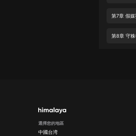
經典名著
人物傳記
第7章 假
電影
生活
第8章 守
英語
日語
課程
少兒教育
二次元
教育培訓
IT科技
選擇您的地區
汽車
中國台湾