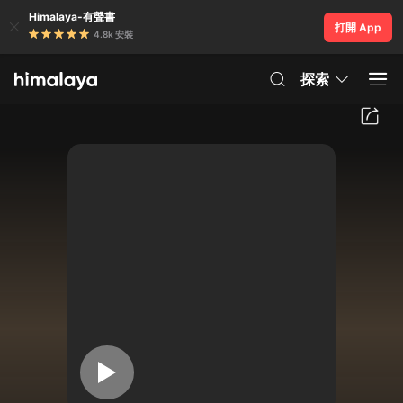
Himalaya-有聲書
打開 App
4.8k 安裝
探索