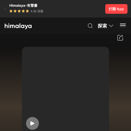
Himalaya-有聲書
打開 App
4.8k 安裝
探索