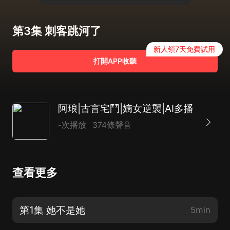
第3集 刺客跳河了
新人領7天免費試用
打開APP收聽
阿琅|古言宅鬥|嫡女逆襲|AI多播
-次播放
374條聲音
查看更多
第1集 她不是她
5min