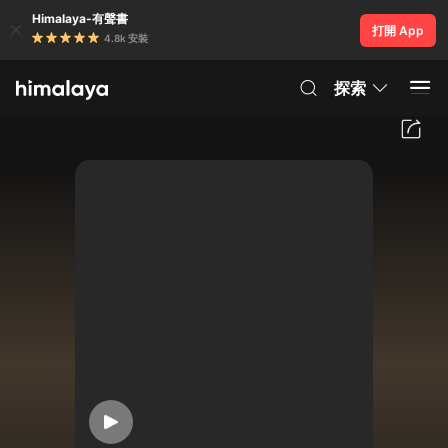
Himalaya-有聲書
打開 App
4.8k 安裝
探索