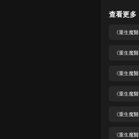
懸疑
查看更多
科幻
《重生魔醫
好書精講
外語
《重生魔醫
耽美
認知思維
《重生魔醫
人文
音樂
《重生魔醫
粵語
《重生魔醫
頭條
娛樂
《重生魔醫