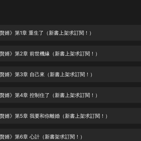
灰姑娘音樂
郭德綱於謙相聲全集
德雲社郭德綱相聲VIP
贅婿》第1章 重生了（新書上架求訂閱！）
安全警長啦咘啦哆·假期篇|新篇章加
更|寶寶巴士故事
贅婿》第2章 前世機緣（新書上架求訂閱！）
寶寶巴士
凡人修仙傳|楊洋主演影視原著|薑廣
濤配音多播版本
贅婿》第3章 自己來（新書上架求訂閱！）
光合積木
贅婿》第4章 控制住了（新書上架求訂閱！）
摸金天師【第一季】（紫襟演播）
有聲的紫襟
贅婿》第5章 我要和你離婚（新書上架求訂閱！）
無敵六皇子|爆笑穿越|無敵流皇子|安
燃領銜有聲小說
安燃
贅婿》第6章 心計（新書架求訂閱！）