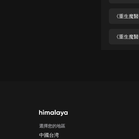
經典名著
人物傳記
《重生魔醫
電影
生活
《重生魔醫
英語
日語
課程
少兒教育
二次元
教育培訓
IT科技
選擇您的地區
汽車
中國台湾