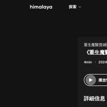
探索
全部
小說
個人成長
重生魔醫贅婿|
相聲評書
《重生魔
兒童
4min
2024
歷史
情感治愈
播放
健康養生
商業財經
詳細信息
廣播劇