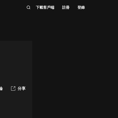
下載客戶端
註冊
登錄
論
分享