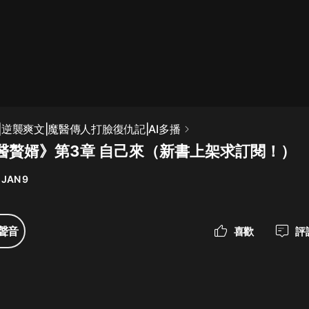
最佳女婿｜都市異能多人有聲劇｜一
種侃侃｜有聲小說
一種侃侃
米小圈上學記:一二三年級 | 暢銷出版
逆襲爽文|魔醫傳人打臉復仇記|AI多播
物
醫贅婿》第3章 自己來（新書上架求訂閱！）
米小圈
 JAN 9
破壞者聯盟篇1-4季·猴子警長科學探
案記|寶寶巴士
寶寶巴士
聲音
喜歡
評
大奉打更人丨頭陀淵領銜多人有聲
劇|暢聽全集|王鶴棣、田曦薇主演影
視劇原著|賣報小郎君
頭陀淵講故事
總有這樣的歌只想一個人聽