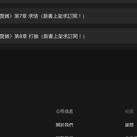
生命科學篇1-2·猴子警長科學探案記|
寶寶巴士科普
寶寶巴士
贅婿》第7章 求情（新書上架求訂閱！）
【新民間劇場】我的老千江湖｜ 有聲
的紫襟｜ 魔幻千手
贅婿》第8章 打臉（新書上架求訂閱！）
有聲的紫襟
《夜色鋼琴曲》
夜色鋼琴曲趙海洋
太荒吞天訣丨熱血玄幻丨紫襟領銜有
聲劇
有聲的紫襟
嫡女貴嫁 | 一刀蘇蘇團隊制作 | 古言
宮鬥重生爽文 多人有聲劇
公司信息
社區
一刀蘇蘇
中國大案紀實 | 每日一驚案！真實案
關於我們
媒體
件恐怖刑偵尚文
大舌頭尚文