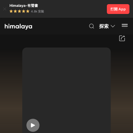
Himalaya-有聲書
打開 App
4.8k 安裝
探索