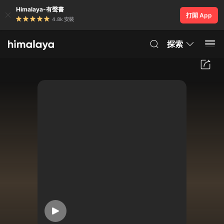
Himalaya-有聲書
打開 App
4.8k 安裝
探索