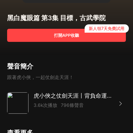
黑白魔眼篇 第3集 目標，古武學院
新人領7天免費試用
打開APP收聽
聲音簡介
跟著虎小俠，一起仗劍走天涯！
虎小俠之仗劍天涯丨背負命運的勇敢少年丨奇喵宇宙
3.6k次播放
796條聲音
查看更多