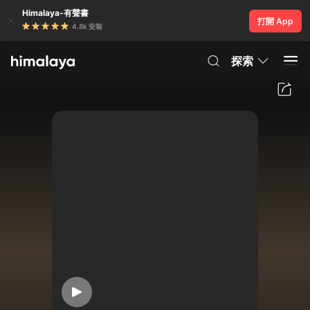
Himalaya-有聲書
打開 App
4.8k 安裝
探索