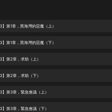
灰姑娘音樂
郭德綱於謙相聲全集
德雲社郭德綱相聲VIP
3】第1章，黑海灣的惡魔（上）
安全警長啦咘啦哆·假期篇|新篇章加
更|寶寶巴士故事
3】第1章，黑海灣的惡魔（下）
寶寶巴士
凡人修仙傳|楊洋主演影視原著|薑廣
濤配音多播版本
3】第2章，求助（上）
光合積木
3】第2章，求助（下）
摸金天師【第一季】（紫襟演播）
有聲的紫襟
3】第3章，緊急會議（上）
無敵六皇子|爆笑穿越|無敵流皇子|安
燃領銜有聲小說
安燃
3】第3章，緊急會議（下）