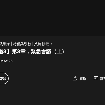
最佳女婿｜都市異能多人有聲劇｜一
種侃侃｜有聲小說
一種侃侃
米小圈上學記:一二三年級 | 暢銷出版
戰黑海 | 特種兵學校 | 八路叔叔
物
艦3】第3章，緊急會議（上）
米小圈
 MAY 25
破壞者聯盟篇1-4季·猴子警長科學探
案記|寶寶巴士
寶寶巴士
聲音
喜歡
評
大奉打更人丨頭陀淵領銜多人有聲
劇|暢聽全集|王鶴棣、田曦薇主演影
視劇原著|賣報小郎君
頭陀淵講故事
總有這樣的歌只想一個人聽