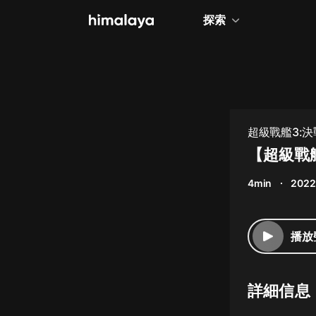
探索
全部
小說
個人成長
超級戰艦3:決
相聲評書
【超級戰
兒童
4min
2022
歷史
情感治愈
播放
健康養生
商業財經
詳細信息
廣播劇