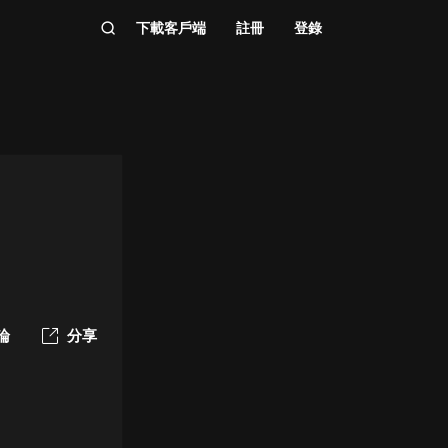
下載客戶端
註冊
登錄
論
分享