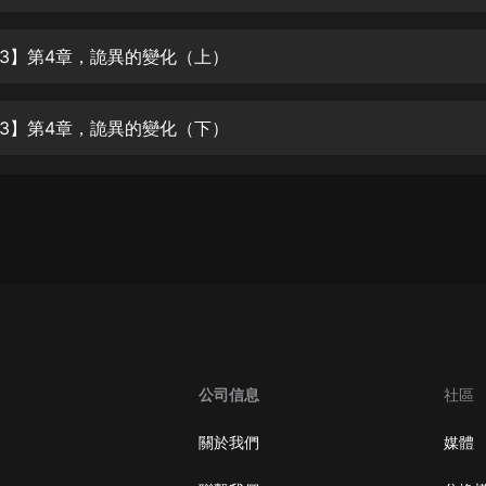
生命科學篇1-2·猴子警長科學探案記|
寶寶巴士科普
寶寶巴士
3】第4章，詭異的變化（上）
【新民間劇場】我的老千江湖｜ 有聲
的紫襟｜ 魔幻千手
3】第4章，詭異的變化（下）
有聲的紫襟
《夜色鋼琴曲》
夜色鋼琴曲趙海洋
太荒吞天訣丨熱血玄幻丨紫襟領銜有
聲劇
有聲的紫襟
嫡女貴嫁 | 一刀蘇蘇團隊制作 | 古言
宮鬥重生爽文 多人有聲劇
公司信息
社區
一刀蘇蘇
中國大案紀實 | 每日一驚案！真實案
關於我們
媒體
件恐怖刑偵尚文
大舌頭尚文