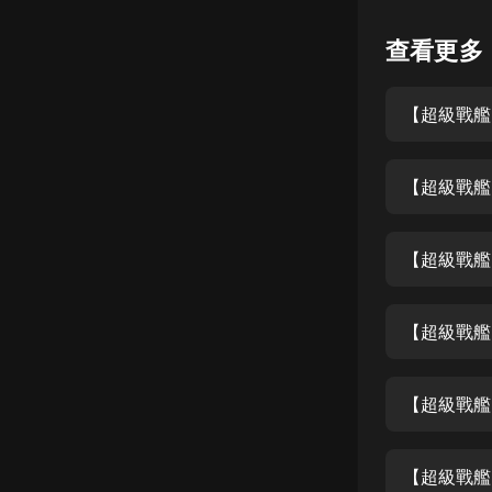
懸疑
查看更多
科幻
【超級戰艦
好書精講
外語
【超級戰艦
耽美
認知思維
【超級戰艦
人文
音樂
【超級戰艦
粵語
【超級戰艦
頭條
娛樂
【超級戰艦