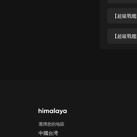
經典名著
人物傳記
【超級戰艦
電影
生活
【超級戰艦
英語
日語
課程
少兒教育
二次元
教育培訓
IT科技
選擇您的地區
汽車
中國台湾