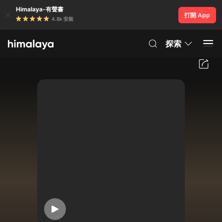
Himalaya-有聲書
打開 App
4.8k 安裝
探索