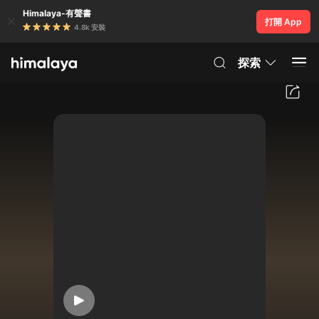
Himalaya-有聲書
打開 App
4.8k 安裝
探索