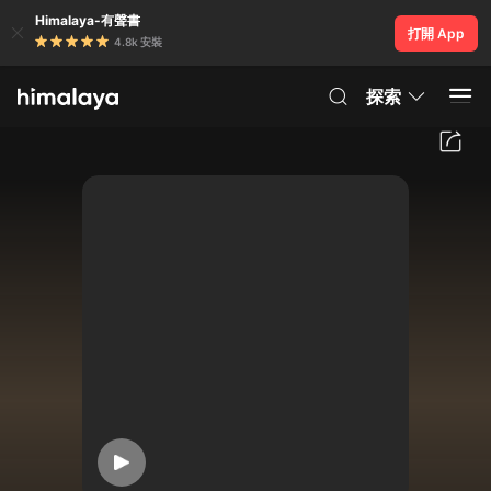
Himalaya-有聲書
打開 App
4.8k 安裝
探索