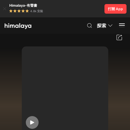
Himalaya-有聲書
打開 App
4.8k 安裝
探索