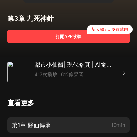
第3章 九死神針
新人領7天免費試用
打開APP收聽
都市小仙醫| 現代修真 | AI電子書
417次播放
612條聲音
查看更多
第1章 醫仙傳承
10min