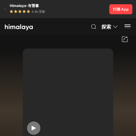
Himalaya-有聲書
打開 App
4.8k 安裝
探索