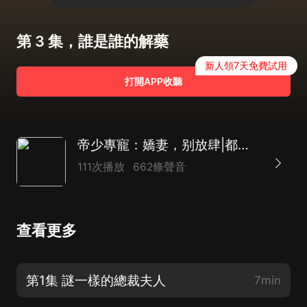
第 3 集，誰是誰的解藥
新人領7天免費試用
打開APP收聽
帝少專寵：嬌妻，别放肆|都市|虐戀|現代言情|霸總|豪門世家|婚戀情緣|AI多播
111次播放
662條聲音
查看更多
第1集 謎一樣的總裁夫人
7min