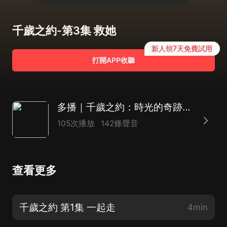
千歲之約-第3集 救她
新人領7天免費試用
打開APP收聽
多播｜千歲之約：時光的奇跡｜篡位權謀｜重生｜復仇虐渣｜強制換命｜雙生｜BE虐戀
105次播放
142條聲音
查看更多
千歲之約 第1集 一起走
4min