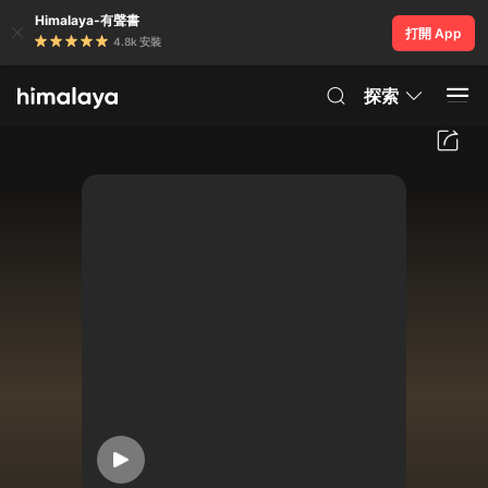
Himalaya-有聲書
打開 App
4.8k 安裝
探索