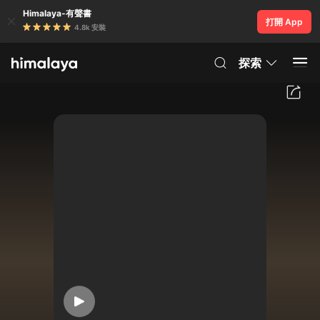
Himalaya-有聲書
打開 App
4.8k 安裝
探索