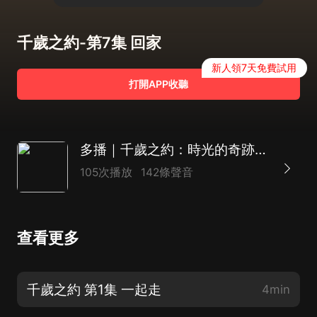
千歲之約-第7集 回家
新人領7天免費試用
打開APP收聽
多播｜千歲之約：時光的奇跡｜篡位權謀｜重生｜復仇虐渣｜強制換命｜雙生｜BE虐戀
105次播放
142條聲音
查看更多
千歲之約 第1集 一起走
4min