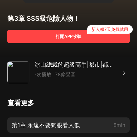
第3章 SSS級危險人物！
新人領7天免費試用
打開APP收聽
冰山總裁的超級高手|都市|都市生活|保鏢|AI專輯
-次播放
78條聲音
查看更多
第1章 永遠不要狗眼看人低
8min