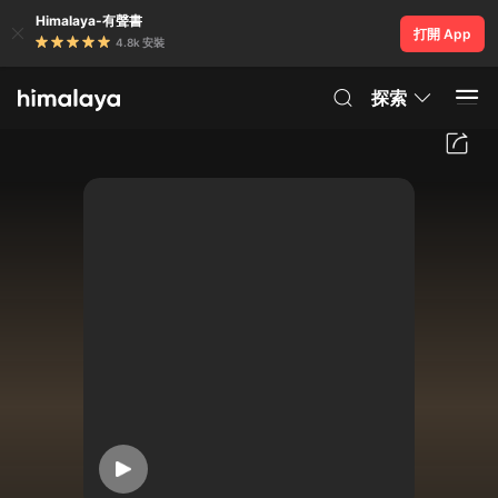
Himalaya-有聲書
打開 App
4.8k 安裝
探索