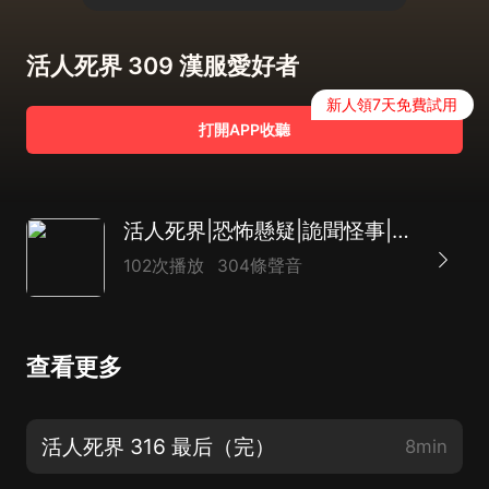
活人死界 309 漢服愛好者
新人領7天免費試用
打開APP收聽
活人死界|恐怖懸疑|詭聞怪事|精品多播
102次播放
304條聲音
查看更多
活人死界 316 最后（完）
8min