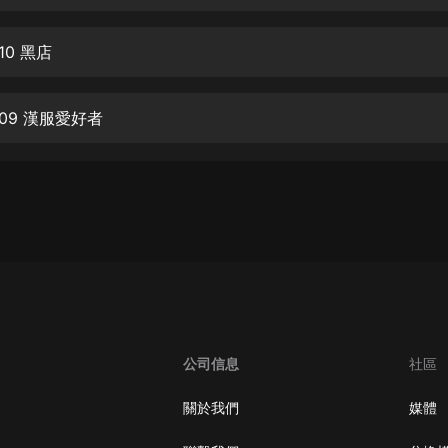
生命科學篇1-2·猴子警長科學探案記|
寶寶巴士科普
寶寶巴士
10 黑店
【新民間劇場】我的老千江湖｜ 有聲
的紫襟｜ 魔幻千手
09 漢服愛好者
有聲的紫襟
《夜色鋼琴曲》
夜色鋼琴曲趙海洋
太荒吞天訣丨熱血玄幻丨紫襟領銜有
聲劇
有聲的紫襟
嫡女貴嫁 | 一刀蘇蘇團隊制作 | 古言
宮鬥重生爽文 多人有聲劇
公司信息
社區
一刀蘇蘇
中國大案紀實 | 每日一驚案！真實案
關於我們
媒體
件恐怖刑偵尚文
大舌頭尚文