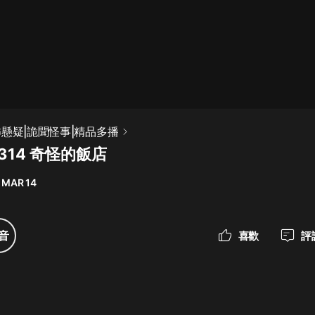
最佳女婿｜都市異能多人有聲劇｜一
種侃侃｜有聲小說
一種侃侃
米小圈上學記:一二三年級 | 暢銷出版
怖懸疑|詭聞怪事|精品多播
物
314 奇怪的飯店
米小圈
 MAR 14
破壞者聯盟篇1-4季·猴子警長科學探
案記|寶寶巴士
寶寶巴士
音
喜歡
評
大奉打更人丨頭陀淵領銜多人有聲
劇|暢聽全集|王鶴棣、田曦薇主演影
視劇原著|賣報小郎君
頭陀淵講故事
總有這樣的歌只想一個人聽