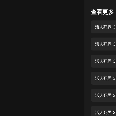
懸疑
查看更多
科幻
活人死界 3
好書精講
外語
活人死界 3
耽美
認知思維
活人死界 3
人文
音樂
活人死界 3
粵語
活人死界 3
頭條
娛樂
活人死界 3