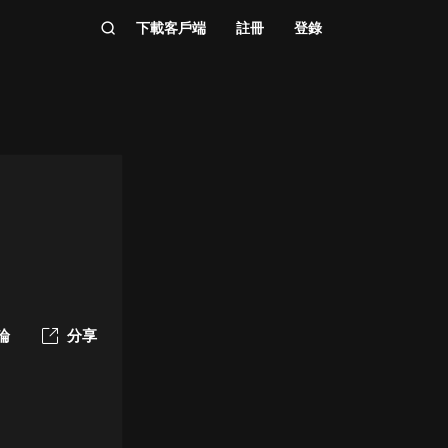
下載客戶端
註冊
登錄
論
分享