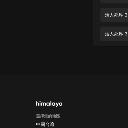
經典名著
人物傳記
活人死界 3
電影
生活
活人死界 3
英語
日語
課程
少兒教育
二次元
教育培訓
IT科技
選擇您的地區
汽車
中國台湾