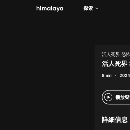
探索
全部
小說
個人成長
活人死界|恐
相聲評書
活人死界 
兒童
8min
2024
歷史
情感治愈
播放聲
健康養生
商業財經
詳細信息
廣播劇