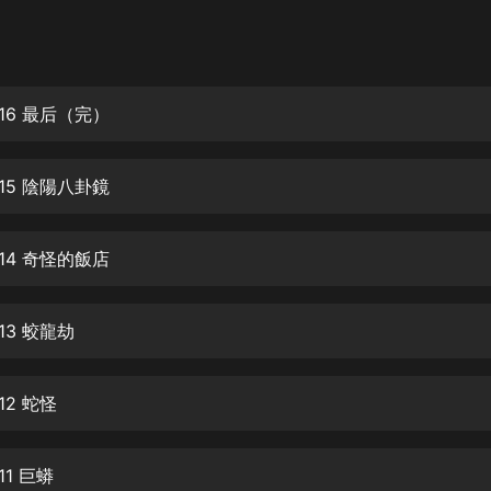
灰姑娘音樂
郭德綱於謙相聲全集
德雲社郭德綱相聲VIP
16 最后（完）
安全警長啦咘啦哆·假期篇|新篇章加
更|寶寶巴士故事
15 陰陽八卦鏡
寶寶巴士
凡人修仙傳|楊洋主演影視原著|薑廣
濤配音多播版本
14 奇怪的飯店
光合積木
13 蛟龍劫
摸金天師【第一季】（紫襟演播）
有聲的紫襟
12 蛇怪
無敵六皇子|爆笑穿越|無敵流皇子|安
燃領銜有聲小說
安燃
11 巨蟒