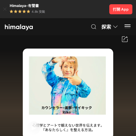
Himalaya-有聲書
打開 App
4.8k 安裝
探索